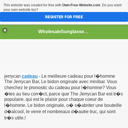
This website was created for free with
Own-Free-Website.com
. Do you want
your own website too?
REGISTER FOR FREE
WholesaleSunglasses3b
over a Dropshipping Wholesaler
jerrycan
cadeau
- Le meilleure cadeau pour l�homme
The Jerrycan Bar, Le bidon originale avec minibar. Vous
cherchez le pronostic du cadeau pour l�homme? Vous
�tes au lieu corr�ct, parce que The Jerrycan Bar est tr�s
populaire, qui est le plaisir pour chaque coeur de
l�homme. Le bidon originale, o� s�abriter une bouteille
d�alcool, le verre et nombreaux d�autre truc, qui sont
tr�s utile.!
ework