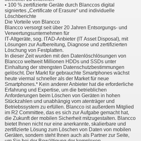
• 100 % zertifizierte Geräte durch Blanccos digital
signiertes „Certificate of Erasure“ und individuelle
Löschberichte
ul Of Tips
Die Vorteile von Blancco
Blancco versorgt seit über 20 Jahren Entsorgungs- und
t Digital Advertising and Marketing Agency 3285
Verwertungsunternehmen für
IT-Altgeräte, sog. ITAD-Anbieter (IT Asset Disposal), mit
Lösungen zur Aufbereitung, Diagnose und zertifizierten
 Business 3264
Löschung von Festplatten.
In dieser Zeit wurden mit den Datenlöschlösungen von
verlässiger Umzugspartner
Blancco weltweit Millionen HDDs und SSDs unter
Einhaltung der strengsten Datenschutzbestimmungen
d Surveyors
gelöscht. Der Markt für gebrauchte Smartphones wächst
heute viermal schneller als der Market für neue
Smartphones.* Kein anderer Anbieter hat die erforderliche
Erfahrung und Expertise, um die betrieblichen
Anforderungen beim Löschen von Geräten in hohen
Stückzahlen und unabhängig vom atenträger und
Betriebssystem zu erfüllen. Blancco ist außerdem Mitglied
im R2 Committee, das es sich zur Aufgabe gemacht hat,
die Zukunft der mobilen Sicherheit mitzugestalten. Blancco
bietet Ihnen nicht nur eine anerkannte, skalierbare und
zertifizierte Lösung zum Löschen von Daten von mobilen
Geräten, sondern steht Ihnen auch als Partner zur Seite,
um Sie bei der Bewältigung der komplexen