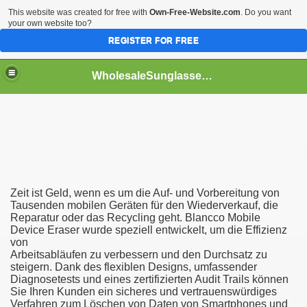
This website was created for free with
Own-Free-Website.com
. Do you want
your own website too?
REGISTER FOR FREE
WholesaleSunglasses3b
over a Dropshipping Wholesaler
Zeit ist Geld, wenn es um die Auf- und Vorbereitung von
Tausenden mobilen Geräten für den Wiederverkauf, die
Reparatur oder das Recycling geht. Blancco Mobile
Device Eraser wurde speziell entwickelt, um die Effizienz
von
Arbeitsabläufen zu verbessern und den Durchsatz zu
steigern. Dank des flexiblen Designs, umfassender
Diagnosetests und eines zertifizierten Audit Trails können
Sie Ihren Kunden ein sicheres und vertrauenswürdiges
Verfahren zum Löschen von Daten von Smartphones und
ework