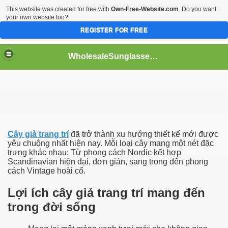
This website was created for free with
Own-Free-Website.com
. Do you want
your own website too?
REGISTER FOR FREE
WholesaleSunglasses3b
over a Dropshipping Wholesaler
Cây giả trang trí
đã trở thành xu hướng thiết kế mới được
yêu chuộng nhất hiện nay. Mỗi loại cây mang một nét đặc
trưng khác nhau: Từ phong cách Nordic kết hợp
Scandinavian hiện đại, đơn giản, sang trọng đến phong
cách Vintage hoài cổ.
Lợi ích cây giả trang trí mang đến
trong đời sống
ework