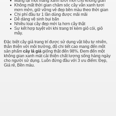
Mang lại một mảng xanh tươi mới cho không gian
Không mất thời gian chăm sóc cây vẫn xanh tươi
mơn mởn, giữ vững vẻ đẹp bền màu theo thời gian
Chi phí đầu tư 1 lần dùng được mãi mãi
Dễ dàng vệ sinh bụi bẩn
Nhiều loại cây đẹp mới lạ hơn cây thật
Sự kết hợp tuyệt vời khi trang trí kèm giỏ cói, giỏ
mây.
Đặc biệt cây giả trang trí được sử dụng vật liệu tự nhiên,
thân thiện với môi trường, độ chi tiết cao mang đến một
sản phẩm
cây lá giả
giống thật đến 98%. Đem đến một
không gian xanh mát cải thiện chất lượng sống hàng ngày
cho người sử dụng. Luôn đứng đầu với 3 ưu điểm: Đẹp,
Giá rẻ, Bền màu.
earn About! 2549