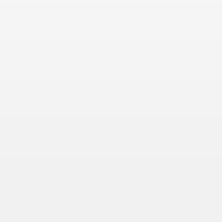
earn About! 2549